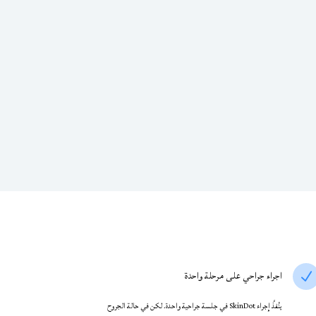
اجراء جراحي على مرحلة واحدة
N
ينُفذَّ إجراء SkinDot في جلسة جراحية واحدة. لكن في حالة الجروح