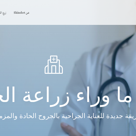
عن Skindot
زرع الجل
ما وراء زراعة ال