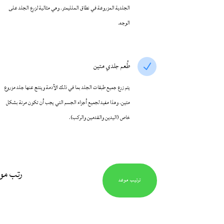
الجلدية المزروعة في نطاق الملليمتر. وهي مثالية لزرع الجلد على
الوجه.
طُعم جلدي متين
N
يتم زرع جميع طبقات الجلد بما في ذلك الأدمة وينتج عنها جلد مزروع
متين. وهذا مفيد لجميع أجزاء الجسم التي يجب أن تكون مرنة بشكل
خاص (اليدين والقدمين والركب).
رتب موع
ترتيب موعد