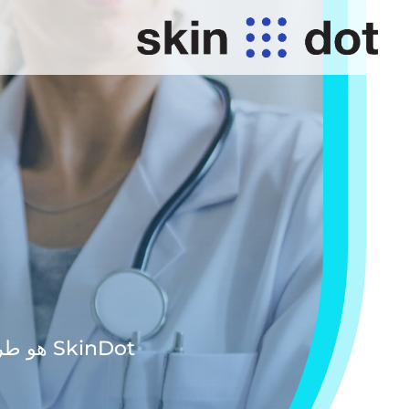
SkinDot هو طريقة جديدة للعناية الجراحية بالجروح الحادة والمزمنة وتصحيح الند بات جراحيا