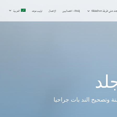
د على طريقة SkinDot
FAQ – اخصائيين
الاتصال
ترتيب موعد
العربية
جلد