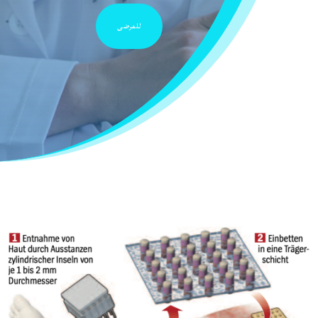
للمرضى