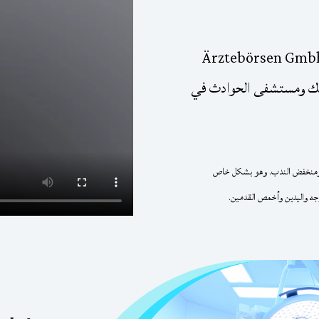
SkinD هو مشروع من شركة Ärztebörsen Gmbh
بيك ومستشفى الحوادث في
ن ومنخفض الندب. وهو بشكل خاص
ه واليدين وأخمص القدمين.