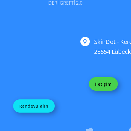
DERI GREFTI 2.0
SkinDot - Kerc

23554 Lübec
İletişim
Randevu alın