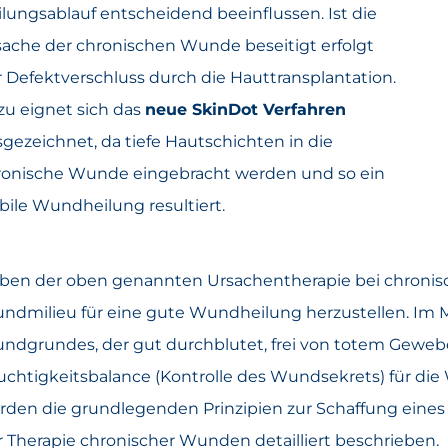
lungsablauf entscheidend beeinflussen. Ist die
sache der chronischen Wunde beseitigt erfolgt
 Defektverschluss durch die Hauttransplantation.
zu eignet sich das
neue SkinDot Verfahren
gezeichnet, da tiefe Hautschichten in die
ronische Wunde eingebracht werden und so ein
bile Wundheilung resultiert.
ben der oben genannten Ursachentherapie bei chronisch
ndmilieu für eine gute Wundheilung herzustellen. Im M
ndgrundes, der gut durchblutet, frei von totem Gewebe 
uchtigkeitsbalance (Kontrolle des Wundsekrets) für die
rden die grundlegenden Prinzipien zur Schaffung ein
r Therapie chronischer Wunden detailliert beschrieben.