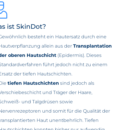
s ist SkinDot?
Gewöhnlich besteht ein Hautersatz durch eine
Hautverpflanzung allein aus der
Transplantation
der oberen Hautschicht
(Epidermis). Dieses
Standardverfahren führt
jedoch nicht zu einem
Ersatz der tiefen Hautschichten.
Die
tiefen Hautschichten
sind jedoch als
Verschiebeschicht und Träger der Haare,
Schweiß- und Talgdrüsen sowie
Nervenrezeptoren und somit für die Qualität der
transplantierten Haut unentbehrlich. Tiefen
Hautschichten konnten bisher nur aufwendig