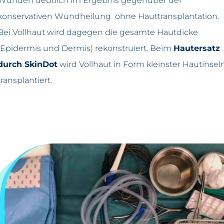
Wunden deutlich im Ergebnis gegenüber der
konservativen Wundheilung ohne Hauttransplantation.
Bei Vollhaut wird dagegen die gesamte Hautdicke
(Epidermis und Dermis) rekonstruiert.
Beim
Hautersatz
durch SkinDot
wird Vollhaut in Form kleinster Hautinsel
transplantiert
.