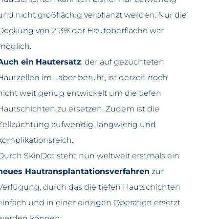
und nicht großflächig verpflanzt werden. Nur die
Deckung von 2-3% der Hautoberfläche war
möglich.
Auch ein
Hautersatz
, der auf gezüchteten
Hautzellen im Labor beruht, ist derzeit noch
nicht weit genug entwickelt um die tiefen
Hautschichten zu ersetzen. Zudem ist die
Zellzüchtung aufwendig, langwierig und
komplikationsreich.
Durch SkinDot steht nun weltweit erstmals ein
neues Hautransplantationsverfahren
zur
Verfügung, durch das die tiefen Hautschichten
einfach und in einer einzigen Operation ersetzt
werden können.