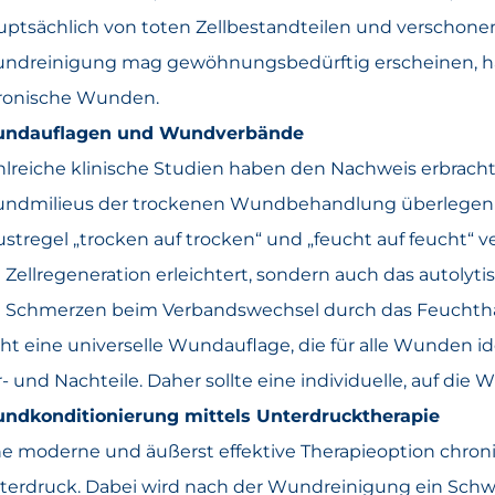
uptsächlich von toten Zellbestandteilen und verschon
ndreinigung mag gewöhnungsbedürftig erscheinen, ha
ronische Wunden.
ndauflagen und Wundverbände
hlreiche klinische Studien haben den Nachweis erbracht
ndmilieus der trockenen Wundbehandlung überlegen ist
stregel „trocken auf trocken“ und „feucht auf feucht“ ve
e Zellregeneration erleichtert, sondern auch das autol
e Schmerzen beim Verbandswechsel durch das Feuchthal
cht eine universelle Wundauflage, die für alle Wunden 
r- und Nachteile. Daher sollte eine individuelle, auf di
ndkonditionierung mittels Unterdrucktherapie
ne moderne und äußerst effektive Therapieoption chro
terdruck. Dabei wird nach der Wundreinigung ein Sch