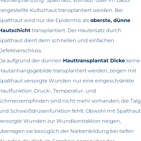
Hautverpflanzung Spalthaut, Vollhaut oder im Labor
hergestellte Kulturhaut transplantiert werden. Bei
Spalthaut wird nur die Epidermis als
oberste, dünne
Hautschicht
transplantiert. Der Hautersatz durch
Spalthaut dient dem schnellen und einfachen
Defektverschluss.
Da aufgrund der dünnen
Hauttransplantat Dicke
keine
Hautanhangsgebilde transplantiert werden, zeigen mit
Spalthaut versorgte Wunden nur eine eingeschränkte
Hautfunktion. Druck-, Temperatur- und
Schmerzempfinden sind nicht mehr vorhanden, die Talg
und Schweißdrüsenfunktion fehlt. Obwohl mit Spalthaut
versorgte Wunden zur Wundkontraktion neigen,
überragen sie bezüglich der Narbenbildung bei tiefen