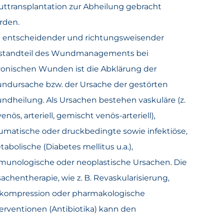
uttransplantation zur Abheilung gebracht
rden.
n entscheidender und richtungsweisender
standteil des Wundmanagements bei
ronischen Wunden ist die Abklärung der
ndursache bzw. der Ursache der gestörten
ndheilung. Als Ursachen bestehen vaskuläre (z.
venös, arteriell, gemischt venös-arteriell),
aumatische oder druckbedingte sowie infektiöse,
abolische (Diabetes mellitus u.a.),
munologische oder neoplastische Ursachen. Die
achentherapie, wie z. B. Revaskularisierung,
kompression oder pharmakologische
erventionen (Antibiotika) kann den