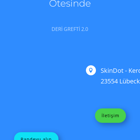
Ötesinde
DERI GREFTI 2.0
SkinDot - Kerc

23554 Lübec
İletişim
Randevu alın