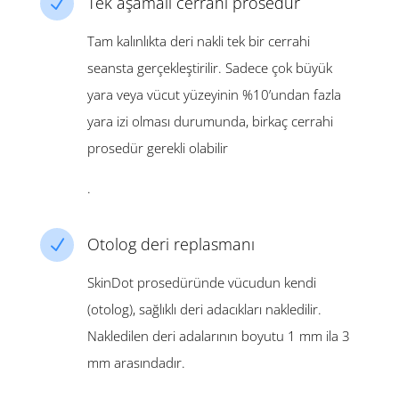
Tek aşamalı cerrahi prosedür
N
Tam kalınlıkta deri nakli tek bir cerrahi
seansta gerçekleştirilir. Sadece çok büyük
yara veya vücut yüzeyinin %10’undan fazla
yara izi olması durumunda, birkaç cerrahi
prosedür gerekli olabilir
.
Otolog deri replasmanı
N
SkinDot prosedüründe vücudun kendi
(otolog), sağlıklı deri adacıkları nakledilir.
Nakledilen deri adalarının boyutu 1 mm ila 3
mm arasındadır.