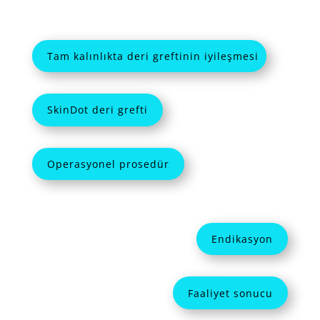
Tam kalınlıkta deri greftinin iyileşmesi
SkinDot deri grefti
Operasyonel prosedür
Endikasyon
Faaliyet sonucu